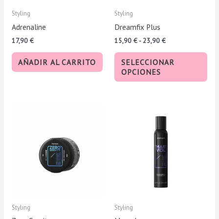
pue
Styling
Styling
eleg
Adrenaline
Dreamfix Plus
en
17,90
€
15,90
€
-
23,90
€
la
pág
AÑADIR AL CARRITO
SELECCIONAR
de
OPCIONES
pro
Styling
Styling