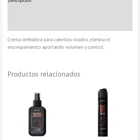
Descripción
Información adicional
Valoraciones (0)
Crema definidora para cabellos rizados, elimina el
encrespamiento aportando volumen y control.
Productos relacionados
Rango
Est
de
pro
precios:
tie
desde
15,90 €
múl
hasta
var
23,90 €
Las
opc
se