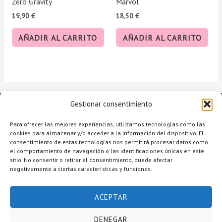
Zero Gravity
Marvol
19,90
€
18,50
€
AÑADIR AL CARRITO
AÑADIR AL CARRITO
Gestionar consentimiento
Para ofrecer las mejores experiencias, utilizamos tecnologías como las
cookies para almacenar y/o acceder a la información del dispositivo. El
consentimiento de estas tecnologías nos permitirá procesar datos como
el comportamiento de navegación o las identificaciones únicas en este
sitio. No consentir o retirar el consentimiento, puede afectar
negativamente a ciertas características y funciones.
Copyright © 2026 Raquel Alcolea Salón de Belleza
ACEPTAR
Accesibilidad
Aviso legal
DENEGAR