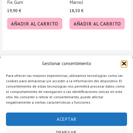
Fix Gum
Marvol
19,90
€
18,50
€
AÑADIR AL CARRITO
AÑADIR AL CARRITO
Gestionar consentimiento
Para ofrecer las mejores experiencias, utilizamos tecnologías como las
cookies para almacenar y/o acceder a la información del dispositivo. El
consentimiento de estas tecnologías nos permitirá procesar datos como
el comportamiento de navegación o las identificaciones únicas en este
sitio. No consentir o retirar el consentimiento, puede afectar
negativamente a ciertas características y funciones.
Copyright © 2026 Raquel Alcolea Salón de Belleza
ACEPTAR
Accesibilidad
Aviso legal
DENEGAR