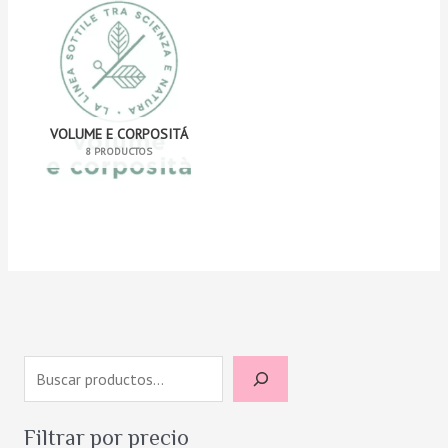
VOLUME E CORPOSITÁ
8 PRODUCTOS
B
u
s
Filtrar por precio