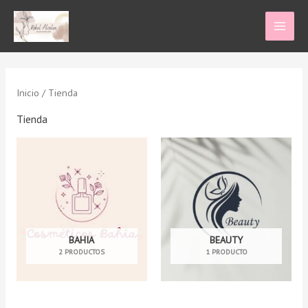
Ir
al
contenido
Inicio
/ Tienda
Tienda
BAHIA
BEAUTY
2 PRODUCTOS
1 PRODUCTO