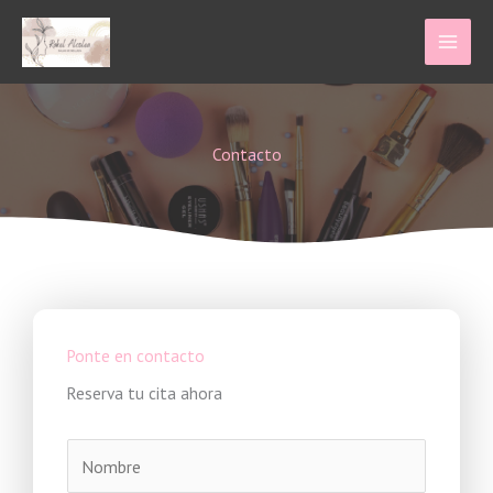
Ir
al
contenido
Contacto
Ponte en contacto
Reserva tu cita ahora
N
o