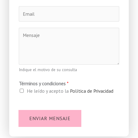
m
E
b
m
r
a
e
M
i
*
e
l
n
s
a
j
Indique el motivo de su consulta
e
Términos y condiciones
*
He leído y acepto la
Política de Privacidad
ENVIAR MENSAJE