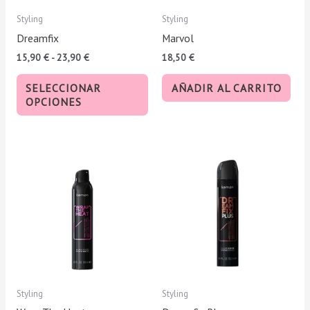
pueden
Styling
Styling
elegir
Dreamfix
Marvol
en
15,90
€
-
23,90
€
18,50
€
la
página
SELECCIONAR
AÑADIR AL CARRITO
de
OPCIONES
producto
Rango
Est
de
pro
precios:
tie
desde
15,90 €
múl
hasta
var
23,90 €
Las
opc
se
pue
Styling
Styling
eleg