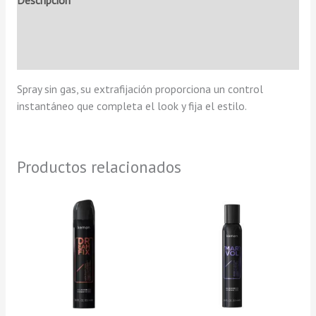
Descripción
Información adicional
Valoraciones (0)
Spray sin gas, su extrafijación proporciona un control
instantáneo que completa el look y fija el estilo.
Productos relacionados
Rango
Este
de
producto
precios:
tiene
desde
15,90 €
múltiples
hasta
variantes.
23,90 €
Las
opciones
se