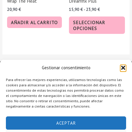
Wrap The Heat
Dreamfix Plus
en
20,90
€
15,90
€
-
23,90
€
la
pág
AÑADIR AL CARRITO
SELECCIONAR
de
OPCIONES
pro
Gestionar consentimiento
Para ofrecer las mejores experiencias, utilizamos tecnologías como las
cookies para almacenar y/o acceder a la información del dispositivo. El
consentimiento de estas tecnologías nos permitirá procesar datos como
el comportamiento de navegación o las identificaciones únicas en este
sitio. No consentir o retirar el consentimiento, puede afectar
negativamente a ciertas características y funciones.
Copyright © 2026 Raquel Alcolea Salón de Belleza
ACEPTAR
Accesibilidad