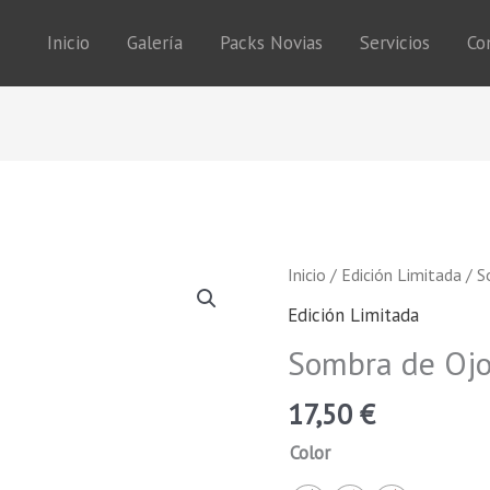
Inicio
Galería
Packs Novias
Servicios
Co
Sombra
Inicio
/
Edición Limitada
/ S
de
Edición Limitada
Ojos
Sombra de Ojo
Líquida
Mate
17,50
€
cantidad
Color