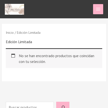
Ir
al
contenido
Inicio
/ Edición Limitada
Edición Limitada
No se han encontrado productos que coincidan
con tu selección.
B