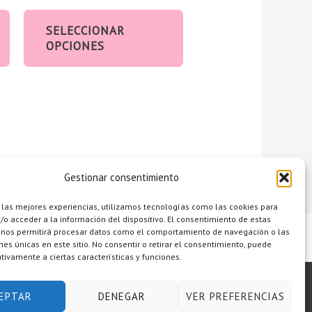
página
de
SELECCIONAR
OPCIONES
producto
Gestionar consentimiento
 las mejores experiencias, utilizamos tecnologías como las cookies para
o acceder a la información del dispositivo. El consentimiento de estas
 nos permitirá procesar datos como el comportamiento de navegación o las
ones únicas en este sitio. No consentir o retirar el consentimiento, puede
tivamente a ciertas características y funciones.
dad
Mapa del sitio
Política de cookies (UE)
EPTAR
DENEGAR
VER PREFERENCIAS