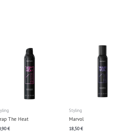
yling
Styling
rap The Heat
Marvol
0,90
€
18,50
€