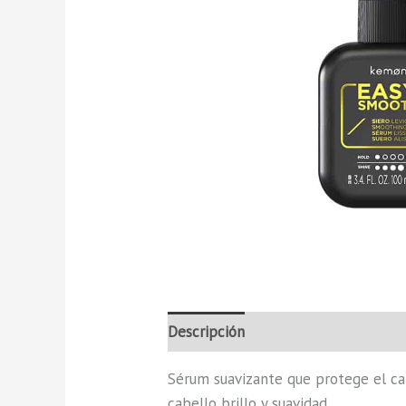
Descripción
Información adiciona
Sérum suavizante que protege el cab
cabello brillo y suavidad.