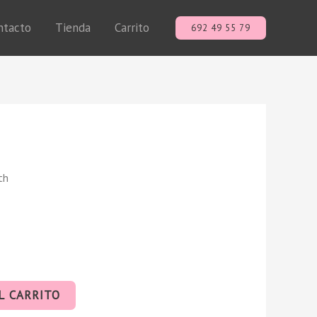
ntacto
Tienda
Carrito
692 49 55 79
th
L CARRITO