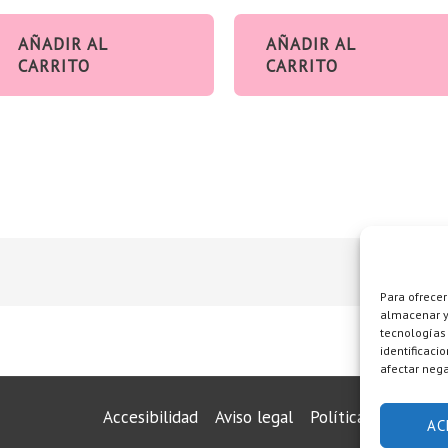
AÑADIR AL
AÑADIR AL
CARRITO
CARRITO
Para ofrecer
almacenar y/
tecnologías
identificaci
afectar nega
Accesibilidad
Aviso legal
Política de privaci
AC