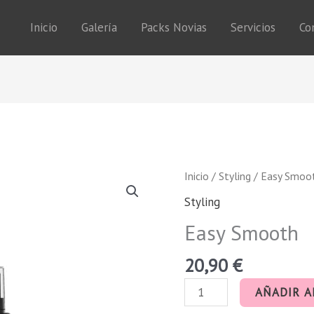
Inicio
Galería
Packs Novias
Servicios
Co
Easy
Inicio
/
Styling
/ Easy Smoo
Smooth
Styling
cantidad
Easy Smooth
20,90
€
AÑADIR A