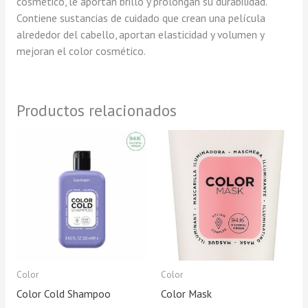
cosmético, le aportan brillo y prolongan su durabilidad.
Contiene sustancias de cuidado que crean una película
alrededor del cabello, aportan elasticidad y volumen y
mejoran el color cosmético.
Productos relacionados
Rango
Est
de
pro
precios:
tie
desde
18,50 €
múl
hasta
var
69,50 €
Las
opc
se
pue
Color
Color
eleg
Color Cold Shampoo
Color Mask
en