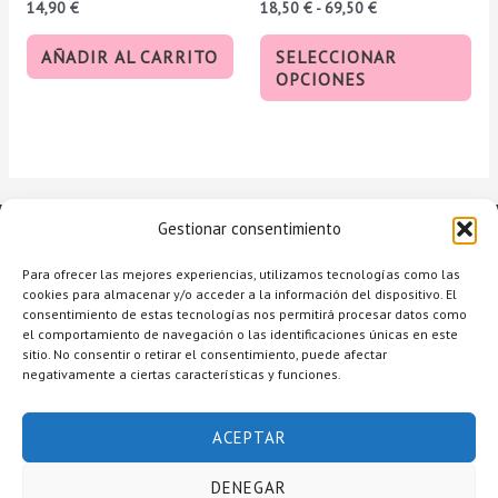
14,90
€
18,50
€
-
69,50
€
la
pág
AÑADIR AL CARRITO
SELECCIONAR
de
OPCIONES
pro
Gestionar consentimiento
Para ofrecer las mejores experiencias, utilizamos tecnologías como las
cookies para almacenar y/o acceder a la información del dispositivo. El
consentimiento de estas tecnologías nos permitirá procesar datos como
el comportamiento de navegación o las identificaciones únicas en este
sitio. No consentir o retirar el consentimiento, puede afectar
negativamente a ciertas características y funciones.
Copyright © 2026 Raquel Alcolea Salón de Belleza
ACEPTAR
Accesibilidad
Aviso legal
DENEGAR