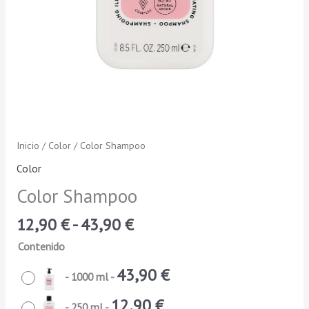
Inicio
/
Color
/ Color Shampoo
Color
Color Shampoo
12,90
€
-
43,90
€
Contenido
43,90
€
-
1000 ml
-
12,90
€
-
250 ml
-