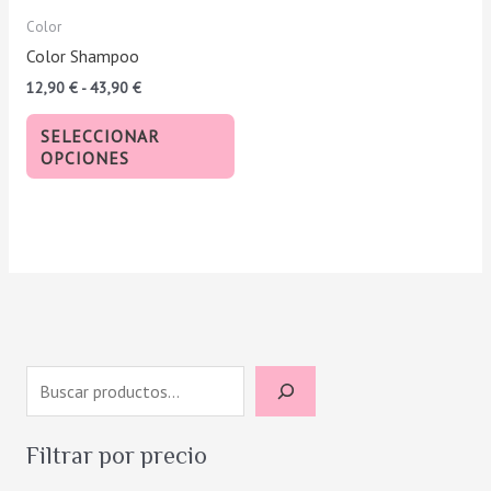
pueden
Color
elegir
Color Shampoo
en
12,90
€
-
43,90
€
la
página
SELECCIONAR
de
OPCIONES
producto
B
u
s
Filtrar por precio
c