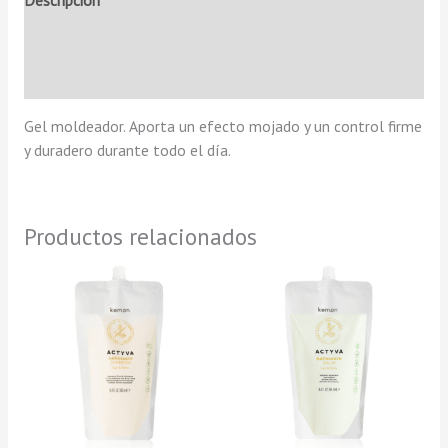
Descripción
Información adicional
Valoraciones (0)
Gel moldeador. Aporta un efecto mojado y un control firme
y duradero durante todo el día.
Productos relacionados
Rango
Rango
Este
Est
de
de
producto
pro
precios:
precios:
tiene
tie
desde
desde
10,95 €
16,95 €
múltiples
múl
hasta
hasta
variantes.
var
31,95 €
49,95 €
Las
Las
opciones
opc
se
se