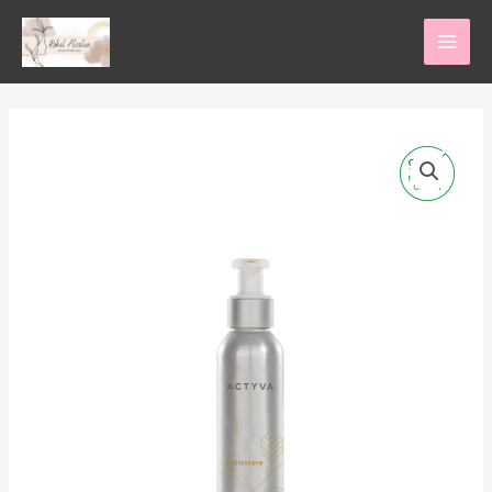
Ir
al
contenido
Bellesere
Gel
cantidad