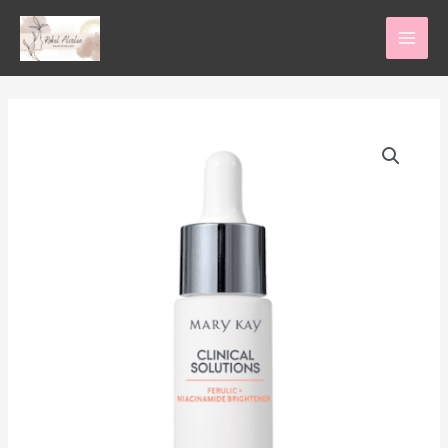
Ir
al
contenido
Potenciador
Ferúlico
+
Niacinamida
Iluminador
Mary
Kay
Clinical
Solutions
cantidad