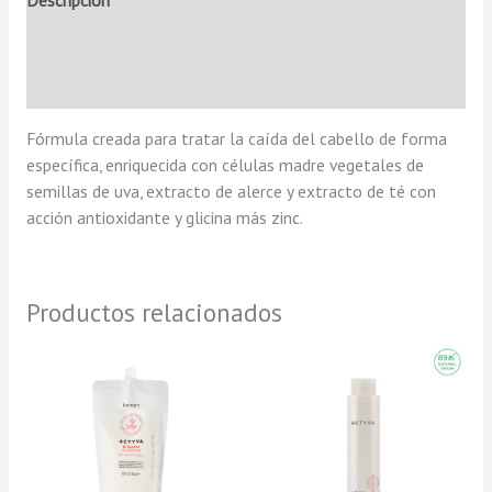
Descripción
Información adicional
Valoraciones (0)
Fórmula creada para tratar la caída del cabello de forma
específica, enriquecida con células madre vegetales de
semillas de uva, extracto de alerce y extracto de té con
acción antioxidante y glicina más zinc.
Productos relacionados
Rango
Este
Est
de
producto
pro
precios:
tiene
tie
desde
10,95 €
múltiples
múl
hasta
variantes.
var
31,95 €
Las
Las