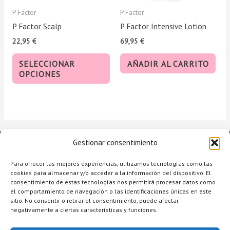
pueden
P Factor
P Factor
elegir
P Factor Scalp
P Factor Intensive Lotion
en
22,95
€
69,95
€
la
página
SELECCIONAR
AÑADIR AL CARRITO
de
OPCIONES
producto
Gestionar consentimiento
Para ofrecer las mejores experiencias, utilizamos tecnologías como las
cookies para almacenar y/o acceder a la información del dispositivo. El
consentimiento de estas tecnologías nos permitirá procesar datos como
el comportamiento de navegación o las identificaciones únicas en este
sitio. No consentir o retirar el consentimiento, puede afectar
negativamente a ciertas características y funciones.
Copyright © 2026 Raquel Alcolea Salón de Belleza