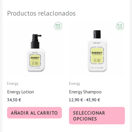
Productos relacionados
Rango
Est
de
pro
precios:
tie
desde
12,90 €
múl
hasta
var
43,90 €
Las
opc
se
pue
Energy
Energy
eleg
Energy Lotion
Energy Shampoo
en
34,30
€
12,90
€
-
43,90
€
la
pág
AÑADIR AL CARRITO
SELECCIONAR
de
OPCIONES
pro