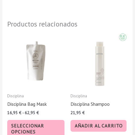
Productos relacionados
Rango
Este
de
producto
precios:
tiene
desde
16,95 €
múltiples
hasta
variantes.
62,95 €
Las
opciones
se
pueden
Disciplina
Disciplina
elegir
Disciplina Bag Mask
Disciplina Shampoo
en
16,95
€
-
62,95
€
21,95
€
la
página
SELECCIONAR
AÑADIR AL CARRITO
de
OPCIONES