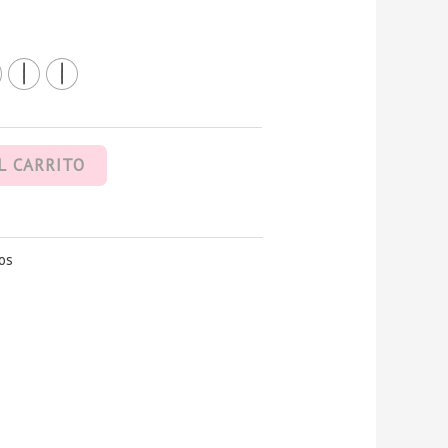
L CARRITO
os