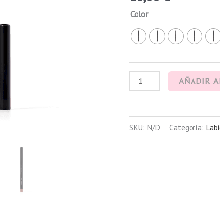
Color
AÑADIR A
SKU:
N/D
Categoría:
Labi