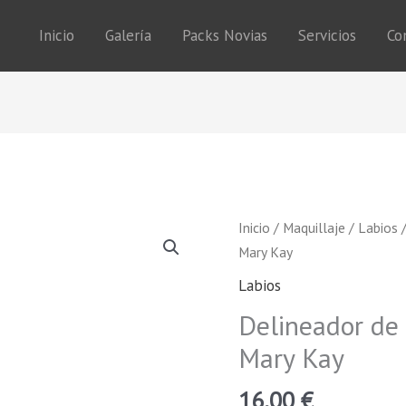
Inicio
Galería
Packs Novias
Servicios
Co
Delineador
Inicio
/
Maquillaje
/
Labios
/
de
Mary Kay
Labios
Labios
Waterproof
Delineador de
Mary
Kay
Mary Kay
cantidad
16,00
€