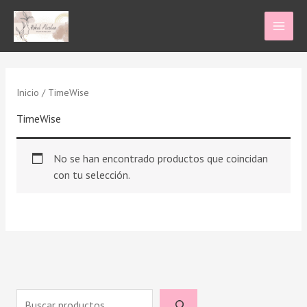
Ir
al
contenido
Inicio
/ TimeWise
TimeWise
No se han encontrado productos que coincidan
con tu selección.
B